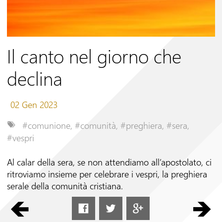
Seguici su
Il canto nel giorno che
declina
02 Gen 2023
#comunione
,
#comunità
,
#preghiera
,
#sera
,
#vespri
Al calar della sera, se non attendiamo all’apostolato, ci
ritroviamo insieme per celebrare i vespri, la preghiera
serale della comunità cristiana.
Preghiamo per le nostre famiglie, per i nostri amici, per
i nostri confratelli, per le persone incontrate nel nostro