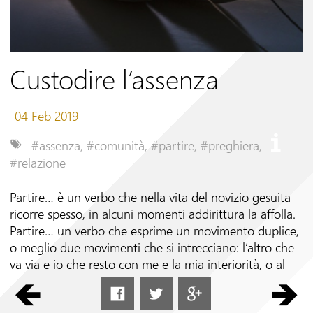
Seguici su
Custodire l’assenza
04 Feb 2019
#assenza
,
#comunità
,
#partire
,
#preghiera
,
#relazione
Partire… è un verbo che nella vita del novizio gesuita
ricorre spesso, in alcuni momenti addirittura la affolla.
Partire… un verbo che esprime un movimento duplice,
o meglio due movimenti che si intrecciano: l’altro che
va via e io che resto con me e la mia interiorità, o al
contrario, io mi allontano con il bagaglio del mio
mondo interiore e l’altro che resta fermo a guardarmi