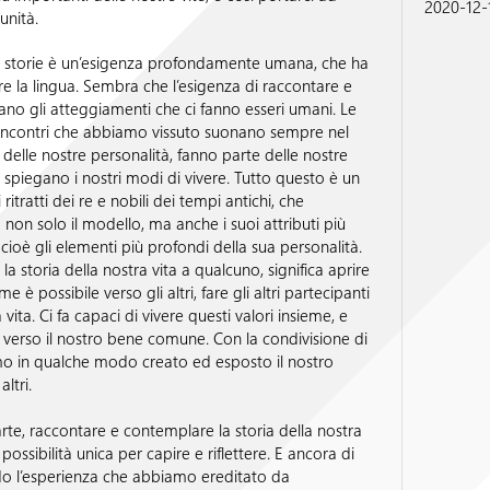
2020-12-
unità.
 storie è un’esigenza profondamente umana, che ha
re la lingua. Sembra che l’esigenza di raccontare e
iano gli atteggiamenti che ci fanno esseri umani. Le
i incontri che abbiamo vissuto suonano sempre nel
delle nostre personalità, fanno parte delle nostre
e spiegano i nostri modi di vivere. Tutto questo è un
i ritratti dei re e nobili dei tempi antichi, che
non solo il modello, ma anche i suoi attributi più
 cioè gli elementi più profondi della sua personalità.
a storia della nostra vita a qualcuno, significa aprire
me è possibile verso gli altri, fare gli altri partecipanti
 vita. Ci fa capaci di vivere questi valori insieme, e
erso il nostro bene comune. Con la condivisione di
mo in qualche modo creato ed esposto il nostro
altri.
parte, raccontare e contemplare la storia della nostra
possibilità unica per capire e riflettere. E ancora di
do l’esperienza che abbiamo ereditato da