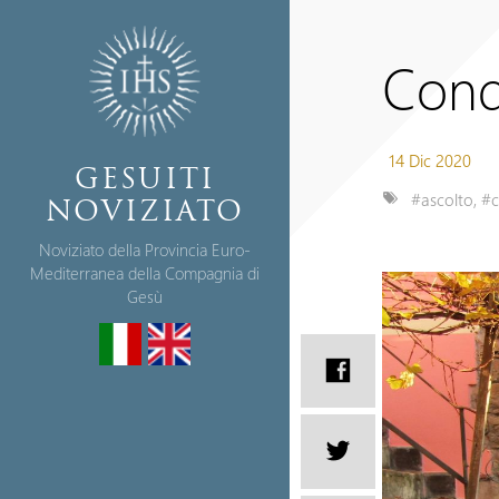
Condi
14 Dic 2020
GESUITI
#ascolto
,
#c
NOVIZIATO
Noviziato della Provincia Euro-
Mediterranea della Compagnia di
Gesù