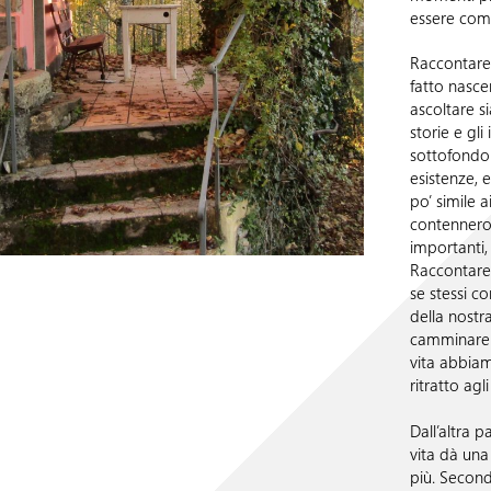
essere com
Raccontare
fatto nasce
ascoltare s
storie e gl
sottofondo 
esistenze, 
po’ simile a
contennero 
importanti,
Raccontare l
se stessi co
della nostra
camminare v
vita abbia
ritratto agli 
Dall’altra 
vita dà una 
più. Secon