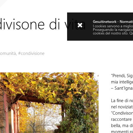
visone di vita
Gesuitinetwork - Normati
I cookies servono a miglior
Proseguendo la navigazione
cookies del nostro sito.
Q
omunità
,
#condivisione
“Prendi, Sig
mia intelli
– Sant’Igna
La fine di 
nel novizi
“Condivison
raccontare 
bella, ma di
momenti più