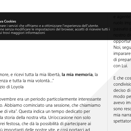
e agente 
va Cookies
ruolo imp
are i servizi che offriamo e a ottimizzare l'esperienza dell'utente.
passato p
 senza modificare le impostazioni del browser, accetti di ricevere tutti i
ui
trovi maggiori informazioni
nostro di
opportuni
Noi, segu
imparare 
di prepar
con Lui.
nore, e ricevi tutta la mia libertà,
la mia memoria
, la
E che co
genza e tutta la mia volontà…”
condivisi
zio di Loyola
deciso di
modo perf
novembre era un periodo particolarmente interessante
avevo im
ato. Abbiamo cominciato una sessione, che chiamiamo
sono reso
e di vita”. Questa indica un tempo dedicato per
mia narra
la storia della nostra vita. Un’occasione non solo
spettator
rei festosa, che dà la possibilità di partecipare ai
 importanti delle nostre vite, e così portarci ad