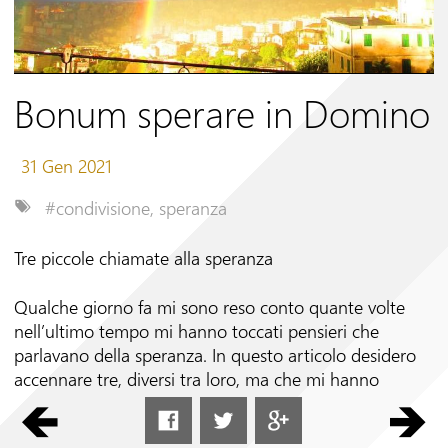
Seguici su
Bonum sperare in Domino
31 Gen 2021
#condivisione
,
speranza
Tre piccole chiamate alla speranza
Qualche giorno fa mi sono reso conto quante volte
nell’ultimo tempo mi hanno toccati pensieri che
parlavano della speranza. In questo articolo desidero
accennare tre, diversi tra loro, ma che mi hanno
aiutato. In questo senso questa breve scritta non è un
pensiero mio: molto di più una lode alla comunità, ai