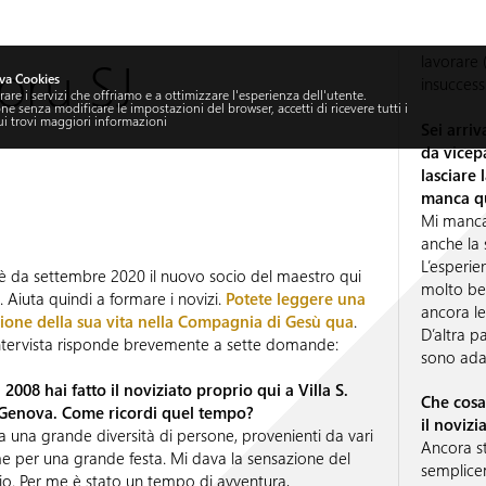
doru SJ
lavorare 
va Cookies
insuccess
are i servizi che offriamo e a ottimizzare l'esperienza dell'utente.
 senza modificare le impostazioni del browser, accetti di ricevere tutti i
ui
trovi maggiori informazioni
Sei arri
da vicepa
lasciare 
manca q
Mi mancan
anche la 
L’esperie
 è da settembre 2020 il nuovo socio del maestro qui
molto ben
. Aiuta quindi a formare i novizi.
Potete leggere una
ancora le
zione della sua vita nella Compagnia di Gesù qua
.
D’altra p
intervista risponde brevemente a sette domande:
sono adat
 2008 hai fatto il noviziato proprio qui a Villa S.
Che cosa
 Genova. Come ricordi quel tempo?
il novizi
sa una grande diversità di persone, provenienti da vari
Ancora st
e per una grande festa. Mi dava la sensazione del
semplice
o. Per me è stato un tempo di avventura,