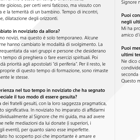
Signore 
e gioioso, per certi versi faticoso, ma vissuto con
za e la temerità di un bambino. Tempo di incontri,
Puoi con
, dilatazione degli orizzonti.
negli ul
Mi ha pr
biato in noviziato da allora?
amico d’i
no novizi, ma questo è solo temporaneo. Alcune
terne hanno cambiato le modalità di svolgimento. La
Puoi men
frequentata da vari gruppi e persone che desiderano
ultimi t
 tempo di preghiera o fare esercizi spirituali. Poi
Ne dico d
à priorità agli apostolati “di periferia”. Per il resto, le
condivide
 proprie di questo tempo di formazione, sono rimaste
seconda è
ente le stesse.
Questo m
erienza nel tuo tempo in noviziato che ha segnato
eciale il tuo modo di essere gesuita?
 dei fratelli gesuiti, con la loro saggezza pragmatica,
o significativa. In noviziato ho imparato di affidarmi
dividualmente al Signore che mi guida, ma ad avere
e nelle mediazioni da lui donate (i superiori, i
li eventi), per quanto siano esse imperfette.
olato ho scoperto poi che importante è amare e