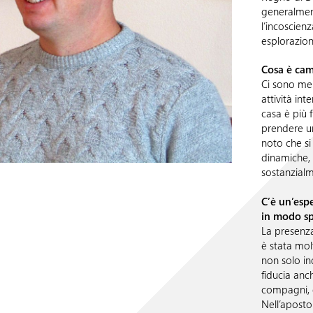
generalment
l’incoscien
esplorazione
Cosa è cam
Ci sono me
attività in
casa è più 
prendere un
noto che si d
dinamiche,
sostanzialm
C’è un’esp
in modo sp
La presenza
è stata molt
non solo in
fiducia anch
compagni, g
Nell’apost