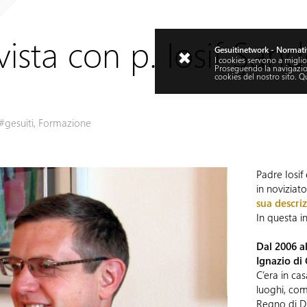
vista con p. Iosif Şan
Gesuitinetwork - Normati
I cookies servono a miglior
Proseguendo la navigazione
cookies del nostro sito.
Q
#gesuiti
,
Formazione
Padre Iosif
in noviziato
sua descri
In questa 
Dal 2006 al
Ignazio di
C’era in ca
luoghi, com
Regno di Di