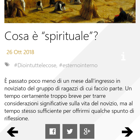
Seguici su
Cosa è “spirituale”?
26 Ott 2018
#Diointuttelecose
,
#esternointerno
È passato poco meno di un mese dall’ingresso in
noviziato del gruppo di ragazzi di cui faccio parte. Un
tempo certamente troppo breve per trarre
considerazioni significative sulla vita del novizio, ma al
tempo stesso sufficiente per offrirmi qualche spunto di
riflessione.
Ad un primo sguardo la giornata tipo in noviziato