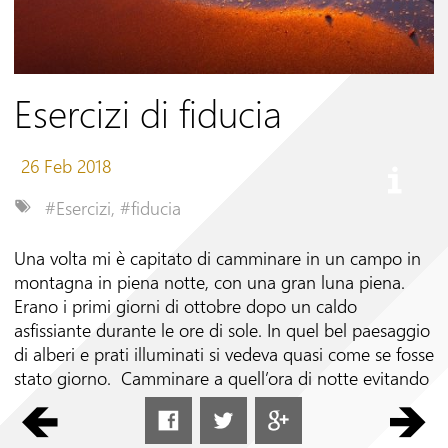
Seguici su
Esercizi di fiducia
26 Feb 2018
#Esercizi
,
#fiducia
Una volta mi è capitato di camminare in un campo in
montagna in piena notte, con una gran luna piena.
Erano i primi giorni di ottobre dopo un caldo
asfissiante durante le ore di sole. In quel bel paesaggio
di alberi e prati illuminati si vedeva quasi come se fosse
stato giorno. Camminare a quell’ora di notte evitando
il caldo di giorno rendeva tutte le cose meno faticose.
Era decisamente una situazione particolare: si stava