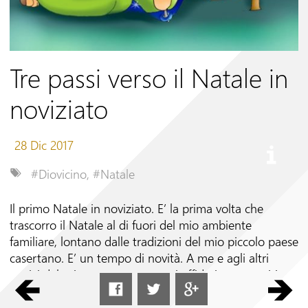
Seguici su
Tre passi verso il Natale in
noviziato
28 Dic 2017
#Diovicino
,
#Natale
Il primo Natale in noviziato. E’ la prima volta che
trascorro il Natale al di fuori del mio ambiente
familiare, lontano dalle tradizioni del mio piccolo paese
casertano. E’ un tempo di novità. A me e agli altri
novizi del primo anno sono stati affidati tre compiti
che hanno scandito il progressivo ingresso di questa
significativa novità: le preparazioni del presepe e