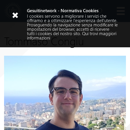
GESUITI NOVIZIATO
Gesuitinetwork - Normativa Cookies
I cookies servono a migliorare i servizi che
Lingue
offriamo e a ottimizzare l'esperienza dell'utente.
Proseguendo la navigazione senza modificare le
impostazioni del browser, accetti di ricevere
tutti i cookies del nostro sito.
Qui
trovi maggiori
Tommaso Congiu
informazioni
Cerca nel sito
Cerca